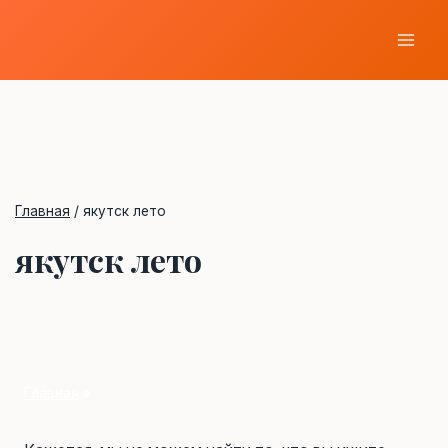
Перейти
к
содержимому
Главная
/
якутск лето
якутск лето
Главная
»